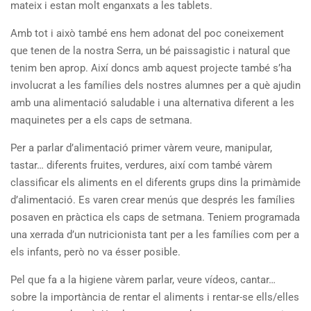
mateix i estan molt enganxats a les tablets.
Amb tot i això també ens hem adonat del poc coneixement
que tenen de la nostra Serra, un bé paissagistic i natural que
tenim ben aprop. Així doncs amb aquest projecte també s’ha
involucrat a les famílies dels nostres alumnes per a què ajudin
amb una alimentació saludable i una alternativa diferent a les
maquinetes per a els caps de setmana.
Per a parlar d’alimentació primer vàrem veure, manipular,
tastar… diferents fruites, verdures, així com també vàrem
classificar els aliments en el diferents grups dins la primàmide
d’alimentació. Es varen crear menús que després les famílies
posaven en pràctica els caps de setmana. Teniem programada
una xerrada d’un nutricionista tant per a les famílies com per a
els infants, però no va ésser posible.
Pel que fa a la higiene vàrem parlar, veure vídeos, cantar…
sobre la importància de rentar el aliments i rentar-se ells/elles